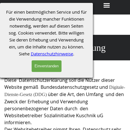
Direkt zum Seiteninhalt
Menü überspringen
Für einen bestmöglichen Service und für
die Verwendung mancher Funktionen
Sozialinitiative Kuschnik - Dienst am Menschen
notwendig, werden auf diesen Seiten
sozial | integrativ | kompetent
sog. Cookies verwendet. Bitte willigen
Sie deren Erhebung und Verwendung
Datenschutzerklärung
ein, um die Inhalte nutzen zu können.
Siehe
Datenschutzhinweise
.
Einverstanden
Geltungsbereich
Diese Datenschutzerklärung soll die Nutzer dieser
Website gemäß Bundesdatenschutzgesetz und
Digitale-
über die Art, den Umfang und den
Dienste-Gesetz (DDG)
Zweck der Erhebung und Verwendung
personenbezogener Daten durch den
Websitebetreiber Sozialinitiative Kuschnik uG
informieren.
Der Websitebetreiber nimmt Ihren Datenschutz sehr